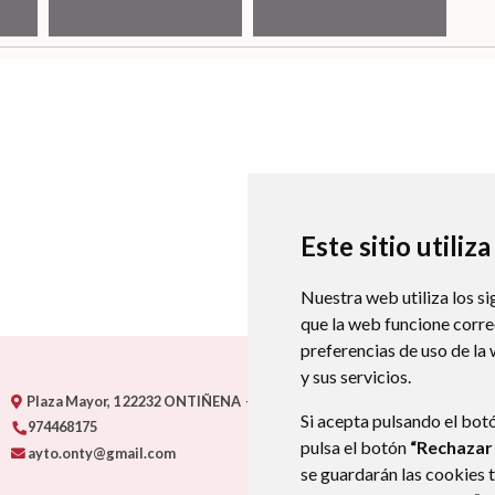
Este sitio utiliz
Nuestra web utiliza los si
que la web funcione corr
preferencias de uso de la
y sus servicios.
Plaza Mayor, 1
22232
ONTIÑENA
- ARAGÓN
(ESPAÑA)
Si acepta pulsando el bot
974468175
pulsa el botón
“Rechazar
ayto.onty@gmail.com
se guardarán las cookies 