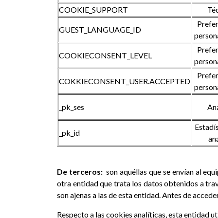
COOKIE_SUPPORT
Té
Prefer
GUEST_LANGUAGE_ID
person
Prefer
COOKIECONSENT_LEVEL
person
Prefer
COKKIECONSENT_USER.ACCEPTED
person
_pk_ses
Aná
Estadís
_pk_id
aná
De terceros:
son aquéllas que se envían al equ
otra entidad que trata los datos obtenidos a trav
son ajenas a las de esta entidad. Antes de accede
Respecto a las cookies analíticas, esta entidad ut