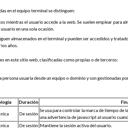
as en el equipo terminal se distinguen:
os mientras el usuario accede a la web. Se suelen emplear para a
l usuario en una sola ocasión.
siguen almacenados en el terminal y pueden ser accedidos y tratad
rios años.
es en este sitio web, clasificadas como propias o de terceros:
 la persona usuaria desde un equipo o dominio y son gestionadas por
ología
Duración
Fin
Se usa para controlar la marca de tiempo de la
cnica
De sesión
una advertencia de javascript al usuario cuan
cnica
De sesión
Mantiene la sesión activa del usuario.