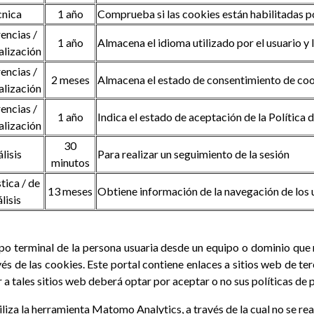
cnica
1 año
Comprueba si las cookies están habilitadas 
encias /
1 año
Almacena el idioma utilizado por el usuario y 
alización
encias /
2 meses
Almacena el estado de consentimiento de cook
alización
encias /
1 año
Indica el estado de aceptación de la Política 
alización
30
lisis
Para realizar un seguimiento de la sesión
minutos
tica / de
13 meses
Obtiene información de la navegación de los 
lisis
ipo terminal de la persona usuaria desde un equipo o dominio que 
és de las cookies. Este portal contiene enlaces a sitios web de te
r a tales sitios web deberá optar por aceptar o no sus políticas de 
iliza la herramienta Matomo Analytics, a través de la cual no se re