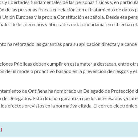
s y libertades fundamentales de las personas físicas y, en particula
ón de las personas físicas en relación con el tratamiento de dato
 Unión Europea y la propia Constitución española. Desde esa perspe
les de los derechos y libertades de la ciudadanía, en estrecha re
o ha reforzado las garantías para su aplicación directa y alcance
ciones Públicas deben cumplir en esta materia destacan, entre otra
ción de un modelo proactivo basado en la prevención de riesgos y
yuntamiento de Ontiñena ha nombrado un Delegado de Protección de
co de Delegados. Esta difusión garantiza que los interesados y/o af
a los efectos previstos en la normativa citada. El correo electróni
)