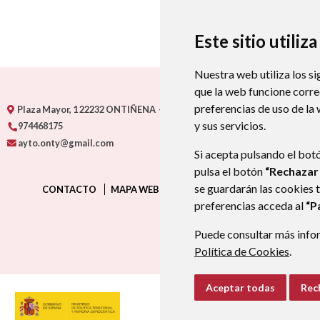
Este sitio utiliz
Nuestra web utiliza los si
que la web funcione corr
preferencias de uso de la
Plaza Mayor, 1
22232
ONTIÑENA
- ARAGÓN
(ESPAÑA)
y sus servicios.
974468175
ayto.onty@gmail.com
Si acepta pulsando el bot
pulsa el botón
“Rechazar
se guardarán las cookies 
CONTACTO
MAPA WEB
AVISO LEGAL
PROTECCIÓN D
preferencias acceda al
“P
Puede consultar más infor
Política de Cookies
.
Aceptar todas
Rec