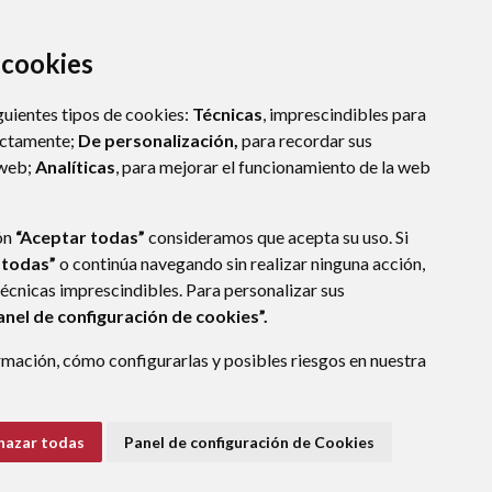
a cookies
guientes tipos de cookies:
Técnicas
, imprescindibles para
ectamente;
De personalización,
para recordar sus
 web;
Analíticas
, para mejorar el funcionamiento de la web
ón
“Aceptar todas”
consideramos que acepta su uso. Si
 todas”
o continúa navegando sin realizar ninguna acción,
técnicas imprescindibles. Para personalizar sus
E DATOS
ACCESIBILIDAD
POLÍTICA DE COOKIES
anel de configuración de cookies”.
ENLACE EXTERNO A
mación, cómo configurarlas y posibles riesgos en nuestra
hazar todas
Panel de configuración de Cookies