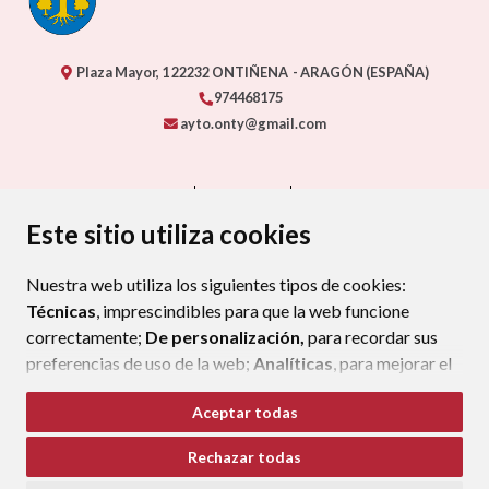
Plaza Mayor, 1
22232
ONTIÑENA
- ARAGÓN
(ESPAÑA)
974468175
ayto.onty@gmail.com
CONTACTO
MAPA WEB
AVISO LEGAL
PROTECCIÓN DE DATOS
ACCESIBILIDAD
Este sitio utiliza cookies
POLÍTICA DE COOKIES
Nuestra web utiliza los siguientes tipos de cookies:
ENLAC
Técnicas
, imprescindibles para que la web funcione
correctamente;
De personalización,
para recordar sus
preferencias de uso de la web;
Analíticas
, para mejorar el
funcionamiento de la web y sus servicios.
Aceptar todas
Si acepta pulsando el botón
“Aceptar todas”
Rechazar todas
consideramos que acepta su uso. Si pulsa el botón
“Rechazar todas”
o continúa navegando sin realizar