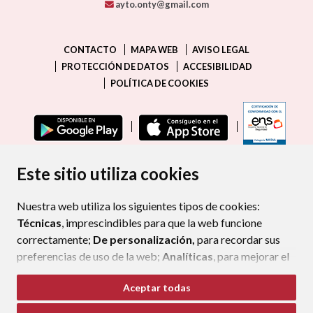
ayto.onty@gmail.com
CONTACTO
MAPA WEB
AVISO LEGAL
PROTECCIÓN DE DATOS
ACCESIBILIDAD
POLÍTICA DE COOKIES
ENLAC
Este sitio utiliza cookies
Nuestra web utiliza los siguientes tipos de cookies:
Técnicas
, imprescindibles para que la web funcione
correctamente;
De personalización,
para recordar sus
preferencias de uso de la web;
Analíticas
, para mejorar el
funcionamiento de la web y sus servicios.
Aceptar todas
Si acepta pulsando el botón
“Aceptar todas”