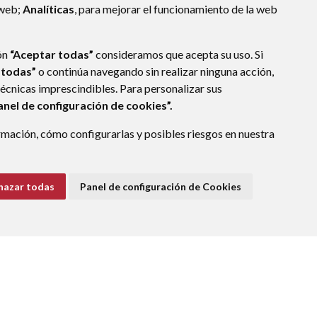
 web;
Analíticas
, para mejorar el funcionamiento de la web
ón
“Aceptar todas”
consideramos que acepta su uso. Si
 todas”
o continúa navegando sin realizar ninguna acción,
técnicas imprescindibles. Para personalizar sus
anel de configuración de cookies”.
mación, cómo configurarlas y posibles riesgos en nuestra
hazar todas
Panel de configuración de Cookies
E DATOS
ACCESIBILIDAD
POLÍTICA DE COOKIES
ENLACE EXTERNO A