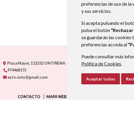
preferencias de uso de la
y sus servicios.
Si acepta pulsando el bot
pulsa el botón
“Rechazar
se guardarán las cookies 
preferencias acceda al
“P
Puede consultar más infor
Plaza Mayor, 1
22232
ONTIÑENA
- ARAGÓN
(ESPAÑA)
Política de Cookies
.
974468175
ayto.onty@gmail.com
Aceptar todas
Rec
CONTACTO
MAPA WEB
AVISO LEGAL
PROTECCIÓN D