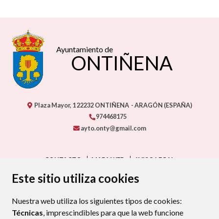
Ayuntamiento de
ONTIÑENA
Plaza Mayor, 1
22232
ONTIÑENA
- ARAGÓN
(ESPAÑA)
974468175
ayto.onty@gmail.com
CONTACTO
MAPA WEB
AVISO LEGAL
PROTECCIÓN DE DATOS
ACCESIBILIDAD
Este sitio utiliza cookies
POLÍTICA DE COOKIES
Nuestra web utiliza los siguientes tipos de cookies:
ENLAC
Técnicas
, imprescindibles para que la web funcione