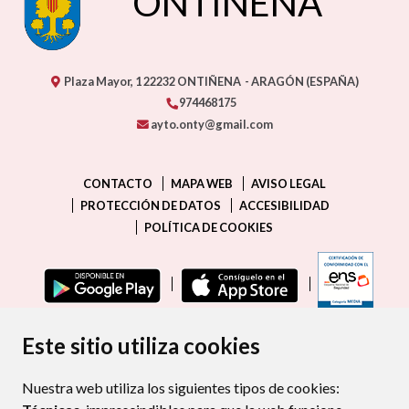
ONTIÑENA
Plaza Mayor, 1
22232
ONTIÑENA
- ARAGÓN
(ESPAÑA)
974468175
ayto.onty@gmail.com
CONTACTO
MAPA WEB
AVISO LEGAL
PROTECCIÓN DE DATOS
ACCESIBILIDAD
POLÍTICA DE COOKIES
ENLAC
Este sitio utiliza cookies
Nuestra web utiliza los siguientes tipos de cookies: