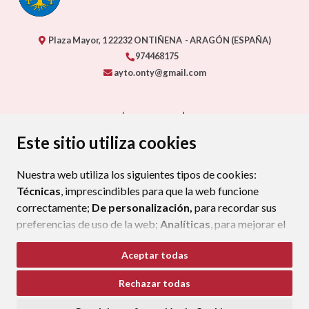
Plaza Mayor, 1
22232
ONTIÑENA
- ARAGÓN
(ESPAÑA)
974468175
ayto.onty@gmail.com
CONTACTO
MAPA WEB
AVISO LEGAL
PROTECCIÓN DE DATOS
ACCESIBILIDAD
Este sitio utiliza cookies
POLÍTICA DE COOKIES
Nuestra web utiliza los siguientes tipos de cookies:
ENLAC
Técnicas
, imprescindibles para que la web funcione
correctamente;
De personalización,
para recordar sus
preferencias de uso de la web;
Analíticas
, para mejorar el
funcionamiento de la web y sus servicios.
Aceptar todas
Si acepta pulsando el botón
“Aceptar todas”
Rechazar todas
consideramos que acepta su uso. Si pulsa el botón
“Rechazar todas”
o continúa navegando sin realizar