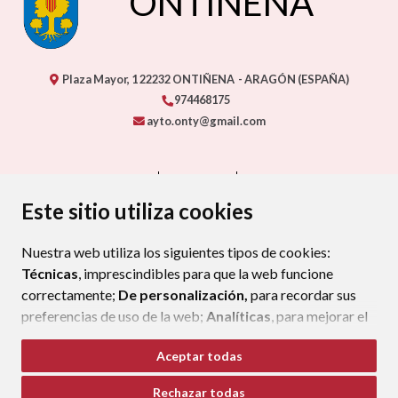
ONTIÑENA
Plaza Mayor, 1
22232
ONTIÑENA
- ARAGÓN
(ESPAÑA)
974468175
ayto.onty@gmail.com
CONTACTO
MAPA WEB
AVISO LEGAL
PROTECCIÓN DE DATOS
ACCESIBILIDAD
Este sitio utiliza cookies
POLÍTICA DE COOKIES
Nuestra web utiliza los siguientes tipos de cookies:
ENLAC
Técnicas
, imprescindibles para que la web funcione
correctamente;
De personalización,
para recordar sus
preferencias de uso de la web;
Analíticas
, para mejorar el
funcionamiento de la web y sus servicios.
Aceptar todas
Si acepta pulsando el botón
“Aceptar todas”
Rechazar todas
consideramos que acepta su uso. Si pulsa el botón