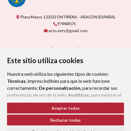
Plaza Mayor, 1
22232
ONTIÑENA
- ARAGÓN
(ESPAÑA)
974468175
ayto.onty@gmail.com
CONTACTO
MAPA WEB
AVISO LEGAL
PROTECCIÓN DE DATOS
ACCESIBILIDAD
Este sitio utiliza cookies
POLÍTICA DE COOKIES
Nuestra web utiliza los siguientes tipos de cookies:
ENLAC
Técnicas
, imprescindibles para que la web funcione
correctamente;
De personalización,
para recordar sus
preferencias de uso de la web;
Analíticas
, para mejorar el
funcionamiento de la web y sus servicios.
Aceptar todas
Si acepta pulsando el botón
“Aceptar todas”
Rechazar todas
consideramos que acepta su uso. Si pulsa el botón
“Rechazar todas”
o continúa navegando sin realizar