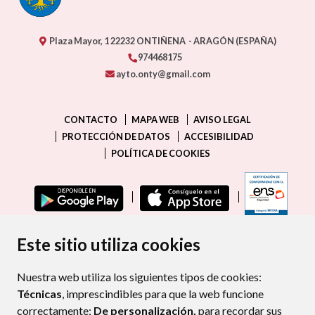
Plaza Mayor, 1
22232
ONTIÑENA
- ARAGÓN
(ESPAÑA)
974468175
ayto.onty@gmail.com
CONTACTO
MAPA WEB
AVISO LEGAL
PROTECCIÓN DE DATOS
ACCESIBILIDAD
POLÍTICA DE COOKIES
ENLAC
Este sitio utiliza cookies
Nuestra web utiliza los siguientes tipos de cookies:
Técnicas
, imprescindibles para que la web funcione
correctamente;
De personalización,
para recordar sus