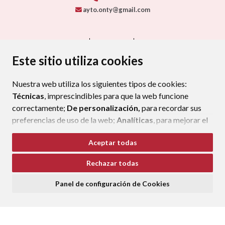
ayto.onty@gmail.com
CONTACTO
MAPA WEB
AVISO LEGAL
PROTECCIÓN DE DATOS
ACCESIBILIDAD
Este sitio utiliza cookies
POLÍTICA DE COOKIES
Nuestra web utiliza los siguientes tipos de cookies:
ENLAC
Técnicas
, imprescindibles para que la web funcione
correctamente;
De personalización,
para recordar sus
preferencias de uso de la web;
Analíticas
, para mejorar el
funcionamiento de la web y sus servicios.
Aceptar todas
Si acepta pulsando el botón
“Aceptar todas”
Rechazar todas
consideramos que acepta su uso. Si pulsa el botón
“Rechazar todas”
o continúa navegando sin realizar
Panel de configuración de Cookies
ninguna acción, se guardarán las cookies técnicas
imprescindibles. Para personalizar sus preferencias
acceda al
“Panel de configuración de cookies”.