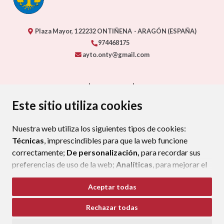
Plaza Mayor, 1
22232
ONTIÑENA
- ARAGÓN
(ESPAÑA)
974468175
ayto.onty@gmail.com
CONTACTO
MAPA WEB
AVISO LEGAL
PROTECCIÓN DE DATOS
ACCESIBILIDAD
Este sitio utiliza cookies
POLÍTICA DE COOKIES
Nuestra web utiliza los siguientes tipos de cookies:
ENLAC
Técnicas
, imprescindibles para que la web funcione
correctamente;
De personalización,
para recordar sus
preferencias de uso de la web;
Analíticas
, para mejorar el
funcionamiento de la web y sus servicios.
Aceptar todas
Si acepta pulsando el botón
“Aceptar todas”
Rechazar todas
consideramos que acepta su uso. Si pulsa el botón
“Rechazar todas”
o continúa navegando sin realizar